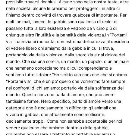
possibile trovarsi rinchiusi. Alcune sono nella nostra testa, altre 
nella società, alcune le creiamo per proteggerci, in altre ci 
finiamo dentro convinti di trovare qualcosa di importante. Per 
molti animali, invece, le gabbie sono qualcosa di reale: ci 
passano tutta la loro esistenza e vedono da vicino più di 
chiunque altro l’inutilità e la banalità della violenza.In “Portami 
via” Lucrezia ci racconta, con estrema delicatezza, il desiderio 
di vedere libero chi amiamo dalla gabbia in cui si trova, 
portandolo via dalla violenza, dalla sporcizia e dal dolore del 
mondo. Che sia una sorella, un marito, un popolo, o un animale 
che nemmeno conosciamo ma di cui comprendiamo e 
sentiamo tutto il dolore.“Ho scritto una canzone che si chiama 
"Portami via", che è un po' quello che vorremmo fare sempre 
nei confronti di chi amiamo: portarlo via dalla sofferenza del 
mondo. Questa canzone parla di amore, che può avere 
tantissime forme. Nello specifico, parlo di amore verso una 
categoria che è decisamente in difficoltà: gli animali che 
vivono in gabbia, che attualmente sono moltissimi, 
decisamente troppi. Come non sarebbe accettabile per noi 
vedere qualcuno che amiamo dentro a delle gabbie, 
dovrebbe non essere altrettanto accettabile vederci un 