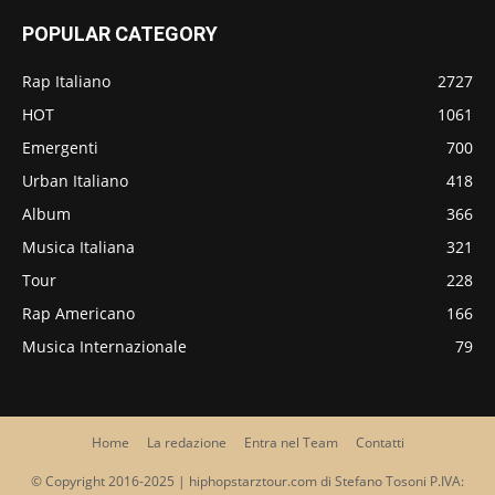
POPULAR CATEGORY
Rap Italiano
2727
HOT
1061
Emergenti
700
Urban Italiano
418
Album
366
Musica Italiana
321
Tour
228
Rap Americano
166
Musica Internazionale
79
Home
La redazione
Entra nel Team
Contatti
© Copyright 2016-2025 | hiphopstarztour.com di Stefano Tosoni P.IVA: