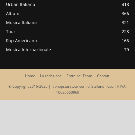
Urban Italiano
418
Album
366
Musica Italiana
321
Tour
228
Rap Americano
166
Musica Internazionale
79
Home
La redazione
Entra nel Team
Contatti
© Copyright 2016-2025 | hiphopstarztour.com di Stefano Tosoni P.IVA:
10686660969