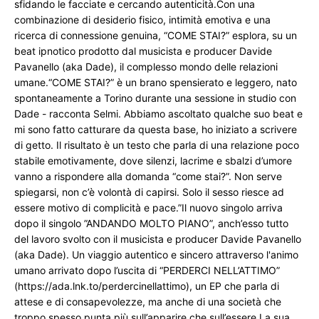
sfidando le facciate e cercando autenticità.Con una 
combinazione di desiderio fisico, intimità emotiva e una 
ricerca di connessione genuina, “COME STAI?” esplora, su un 
beat ipnotico prodotto dal musicista e producer Davide 
Pavanello (aka Dade), il complesso mondo delle relazioni 
umane.“COME STAI?” è un brano spensierato e leggero, nato 
spontaneamente a Torino durante una sessione in studio con 
Dade - racconta Selmi. Abbiamo ascoltato qualche suo beat e 
mi sono fatto catturare da questa base, ho iniziato a scrivere 
di getto. Il risultato è un testo che parla di una relazione poco 
stabile emotivamente, dove silenzi, lacrime e sbalzi d’umore 
vanno a rispondere alla domanda “come stai?”. Non serve 
spiegarsi, non c’è volontà di capirsi. Solo il sesso riesce ad 
essere motivo di complicità e pace.”Il nuovo singolo arriva 
dopo il singolo ”ANDANDO MOLTO PIANO”, anch’esso tutto 
del lavoro svolto con il musicista e producer Davide Pavanello 
(aka Dade). Un viaggio autentico e sincero attraverso l'animo 
umano arrivato dopo l’uscita di “PERDERCI NELL’ATTIMO” 
(https://ada.lnk.to/perdercinellattimo), un EP che parla di 
attese e di consapevolezze, ma anche di una società che 
troppo spesso punta più sull’apparire che sull’essere.La sua 