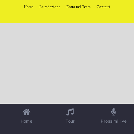
Home
La redazione
Entra nel Team
Contatti
Home
Tour
Prossimi live