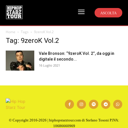
ASCOLTA
Home
Tags
9zeroK Vol.2
Tag: 9zeroK Vol.2
Vale Bronson: “9zeroK Vol. 2”, da oggi in
digitale il secondo...
16 Luglio 2021
© Copyright 2016-2026 | hiphopstarztour.com di Stefano Tosoni P.IVA:
10686660969