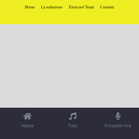
Home
La redazione
Entra nel Team
Contatti
Home
Tour
Prossimi live