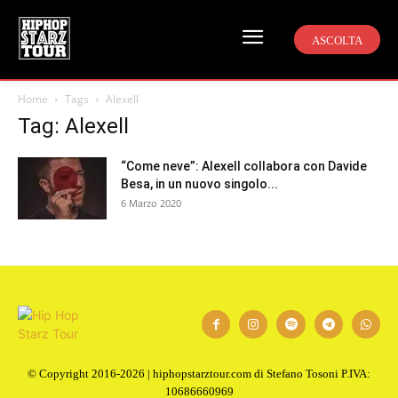
ASCOLTA
Home
Tags
Alexell
Tag: Alexell
“Come neve”: Alexell collabora con Davide
Besa, in un nuovo singolo...
6 Marzo 2020
© Copyright 2016-2026 | hiphopstarztour.com di Stefano Tosoni P.IVA:
10686660969