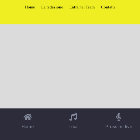
Home
La redazione
Entra nel Team
Contatti
Home
Tour
Prossimi live