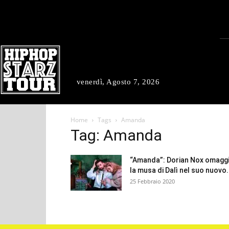
venerdì, Agosto 7, 2026
Home
Tags
Amanda
Tag: Amanda
“Amanda”: Dorian Nox omagg
la musa di Dalì nel suo nuovo.
25 Febbraio 2020