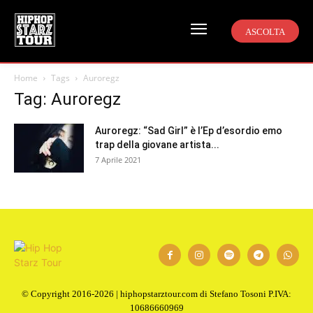
ASCOLTA
Home
Tags
Auroregz
Tag: Auroregz
Auroregz: “Sad Girl” è l’Ep d’esordio emo
trap della giovane artista...
7 Aprile 2021
© Copyright 2016-2026 | hiphopstarztour.com di Stefano Tosoni P.IVA:
10686660969