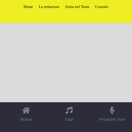
Home
La redazione
Entra nel Team
Contatti
Home
Tour
Prossimi live