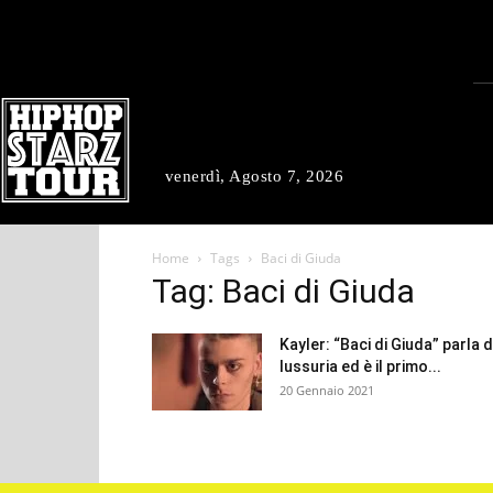
venerdì, Agosto 7, 2026
Home
Tags
Baci di Giuda
Tag: Baci di Giuda
Kayler: “Baci di Giuda” parla d
lussuria ed è il primo...
20 Gennaio 2021