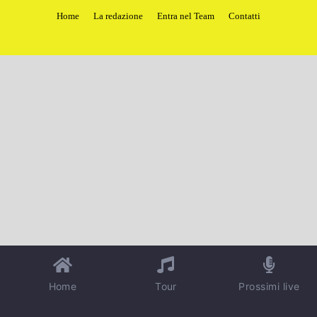
Home
La redazione
Entra nel Team
Contatti
Home
Tour
Prossimi live