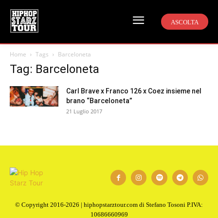
ASCOLTA
Home
Tags
Barceloneta
Tag: Barceloneta
Carl Brave x Franco 126 x Coez insieme nel
brano “Barceloneta”
21 Luglio 2017
© Copyright 2016-2026 | hiphopstarztour.com di Stefano Tosoni P.IVA:
10686660969