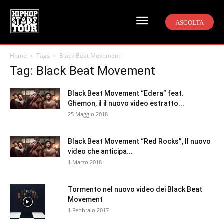
ASCOLTA
Home
Tags
Black Beat Movement
Tag: Black Beat Movement
Black Beat Movement “Edera” feat.
Ghemon, il il nuovo video estratto...
25 Maggio 2018
Black Beat Movement “Red Rocks”, Il nuovo
video che anticipa...
1 Marzo 2018
Tormento nel nuovo video dei Black Beat
Movement
1 Febbraio 2017