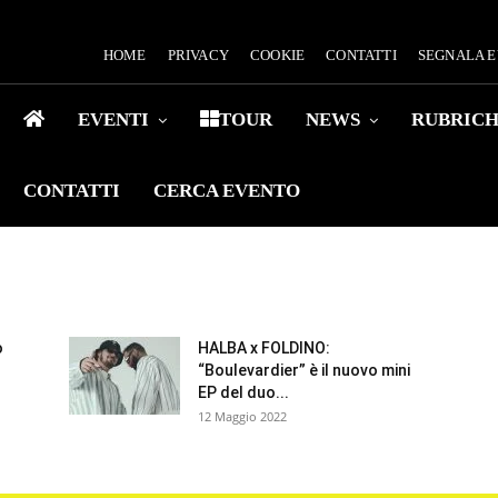
HOME
PRIVACY
COOKIE
CONTATTI
SEGNALA 
EVENTI
TOUR
NEWS
RUBRIC
CONTATTI
CERCA EVENTO
o
HALBA x FOLDINO:
“Boulevardier” è il nuovo mini
EP del duo...
12 Maggio 2022