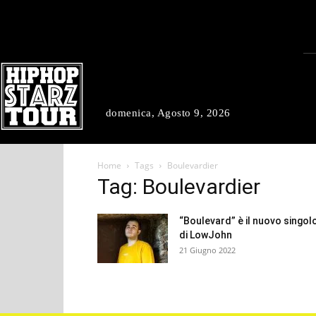
domenica, Agosto 9, 2026
Home
Tags
Boulevardier
Tag: Boulevardier
“Boulevard” è il nuovo singol
di LowJohn
21 Giugno 2022