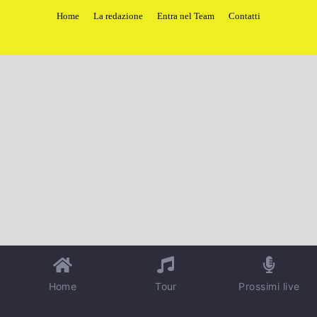
Home
La redazione
Entra nel Team
Contatti
Home
Tour
Prossimi live