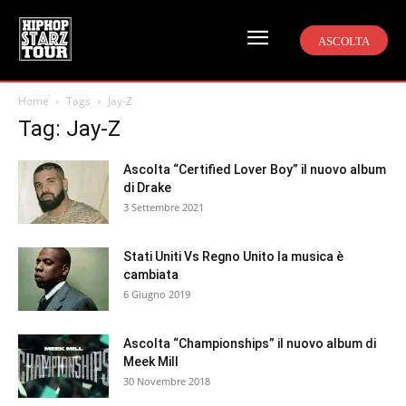
ASCOLTA
Home
Tags
Jay-Z
Tag: Jay-Z
Ascolta “Certified Lover Boy” il nuovo album
di Drake
3 Settembre 2021
Stati Uniti Vs Regno Unito la musica è
cambiata
6 Giugno 2019
Ascolta “Championships” il nuovo album di
Meek Mill
30 Novembre 2018