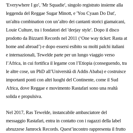
'Everywhere I go', 'Mr Squadie', singolo registrato insieme alla
leggenda del Reggae Sugar Minott, e 'You Cyaan Do Dat',
un'altra combination con un’altro dei cantanti storici giamaicani,
Louie Culture, tra i fondatori del 'deejay style'. Dopo il disco
prodotto da Bizzarri Records nel 2011 (‘One way ticket: Rasta at
home and abroad’) e dopo essersi esibito su molti palchi italiani
e internazionali, Tewelde parte per un lungo viaggio verso
l’Africa, in cui fortifica il legame con l’Etiopia (conseguendo, tra
le altre cose, un PhD all’Università di Addis Ababa) e costruisce
importanti ponti con altri luoghi del Continente, come il Sud
Africa, dove Reggae e movimento Rastafari sono una realtà
solida e propulsiva.
Nel 2017, Ras Tewelde, instancabile ambasciatore del
messaggio Rastafari, entra in contatto con i ragazzi della label
abruzzese Jamrock Records. Quest’incontro rappresenta il frutto