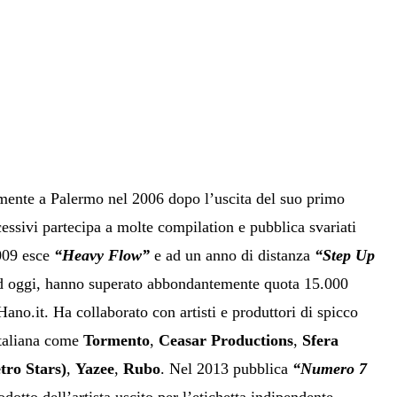
amente a Palermo nel 2006 dopo l’uscita del suo primo
essivi partecipa a molte compilation e pubblica svariati
009 esce
“Heavy Flow”
e ad un anno di distanza
“Step Up
 ad oggi, hanno superato abbondantemente quota 15.000
ano.it. Ha collaborato con artisti e produttori di spicco
italiana come
Tormento
,
Ceasar Productions
,
Sfera
tro Stars)
,
Yazee
,
Rubo
. Nel 2013 pubblica
“Numero 7