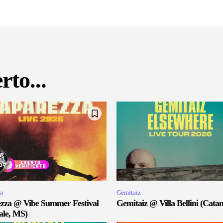
rto...
a
Gemitaiz
zza @ Vibe Summer Festival
Gemitaiz @ Villa Bellini (Catan
ale, MS)