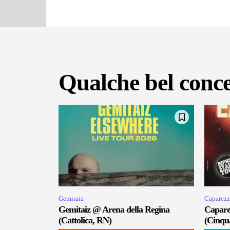
Qualche bel conce
Gemitaiz
Caparezz
Gemitaiz @ Arena della Regina
Capare
(Cattolica, RN)
(Cinqu