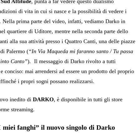
a
Sud Attitude
, punta a far vedere questo dualismo
dizioni di vita in cui si nasce e la possibilità di vedere i
i. Nella prima parte del video, infatti, vediamo Darko in
el quartiere di Uditore, mentre nella seconda parte dello
nti alla sua attività presso i Quattro Canti, una delle piazze
 di Palermo (
“In Via Maqueda mi faranno santo / Tu passa
uinto Canto”
). Il messaggio di Darko rivolto a tutti
e conciso: mai arrendersi ad essere un prodotto del proprio
ffinché i propri sogni possano realizzarsi.
uovo inedito di
DARKO
, è disponibile in tutti gli store
forme streaming.
I miei fanghi” il nuovo singolo di Darko