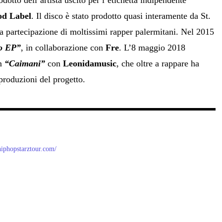
odotto dell’artista uscito per l’etichetta indipendente
od Label
. Il disco è stato prodotto quasi interamente da St.
a partecipazione di moltissimi rapper palermitani. Nel 2015
ro EP”
, in collaborazione con
Fre
. L’8 maggio 2018
um
“Caimani”
con
Leonidamusic
, che oltre a rappare ha
produzioni del progetto.
/hiphopstarztour.com/