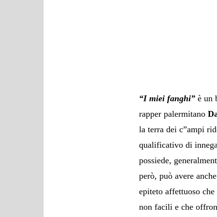
“I miei fanghi”
è un b
rapper palermitano
D
la terra dei c”ampi ri
qualificativo di inneg
possiede, generalment
però, può avere anche
epiteto affettuoso che
non facili e che offro