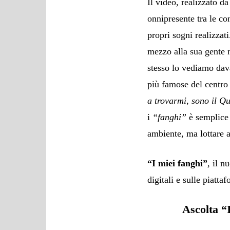
Il video, realizzato d
onnipresente tra le con
propri sogni realizzat
mezzo alla sua gente n
stesso lo vediamo dava
più famose del centro
a trovarmi, sono il Q
i
“fanghi”
è semplice 
ambiente, ma lottare a
“I miei fanghi”
, il n
digitali e sulle piatta
Ascolta “