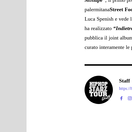
Mixtape”
, il primo pr
palermitana
Street Fo
Luca Spenish e vede l
ha realizzato
“Indiet
pubblica il joint alb
curato interamente le 
Staff
https:/