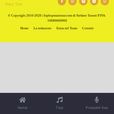
1
2
Next
© Copyright 2016-2026 | hiphopstarztour.com di Stefano Tosoni P.IVA:
10686660969
Home
La redazione
Entra nel Team
Contatti
Home
Tour
Prossimi live