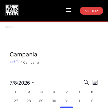
ASCOLTA
Home
Campania
Eventi
Campania
7/8/2026
Eventi
Even
Eventi
Cerca
Mese
Viste
Seleziona
Ricerca
L
LUNEDÌ
M
MARTEDÌ
M
MERCOLEDÌ
G
GIOVEDÌ
V
VENERDÌ
S
SABATO
D
DOMENICA
Calendario
la
Navi
0
0
0
0
0
0
e
0
27
28
29
30
31
1
2
data.
di
eventi
eventi
eventi
eventi
eventi
eventi
eventi