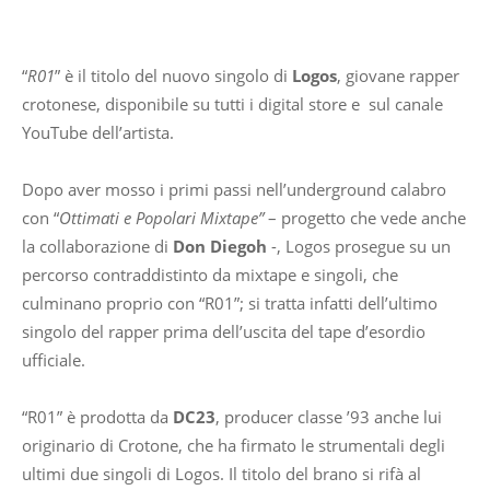
Facebook
WhatsApp
Telegram
“
R01
” è il titolo del nuovo singolo di
Logos
, giovane rapper
crotonese, disponibile su tutti i digital store e sul canale
YouTube dell’artista.
Dopo aver mosso i primi passi nell’underground calabro
con “
Ottimati e Popolari Mixtape”
– progetto che vede anche
la collaborazione di
Don Diegoh
-, Logos prosegue su un
percorso contraddistinto da mixtape e singoli, che
culminano proprio con “R01”; si tratta infatti dell’ultimo
singolo del rapper prima dell’uscita del tape d’esordio
ufficiale.
“R01” è prodotta da
DC23
, producer classe ’93 anche lui
originario di Crotone, che ha firmato le strumentali degli
ultimi due singoli di Logos. Il titolo del brano si rifà al