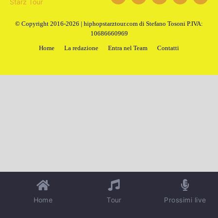
© Copyright 2016-2026 | hiphopstarztour.com di Stefano Tosoni P.IVA:
10686660969
Home
La redazione
Entra nel Team
Contatti
Home
Tour
Prossimi live