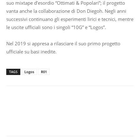
suo mixtape d’esordio “Ottimati & Popolari”; il progetto
vanta anche la collaborazione di Don Diegoh. Negli anni
successivi continuano gli esperimenti lirici e tecnici, mentre
le uscite ufficiali sono i singoli “10G” e “Logos”.
Nel 2019 si appresa a rilasciare il suo primo progetto
ufficiale su basi inedite.
TAGS
Logos
R01
Facebook
WhatsApp
Telegram
Twitter
Email