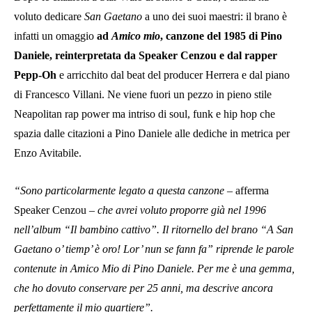
voluto dedicare
San Gaetano
a uno dei suoi maestri: il brano è
infatti un omaggio
ad
Amico mio
, canzone del 1985 di Pino
Daniele, reinterpretata da Speaker Cenzou e dal rapper
Pepp-Oh
e arricchito dal beat del producer Herrera e dal piano
di Francesco Villani. Ne viene fuori un pezzo in pieno stile
Neapolitan rap power ma intriso di soul, funk e hip hop che
spazia dalle citazioni a Pino Daniele alle dediche in metrica per
Enzo Avitabile.
“Sono particolarmente legato a questa canzone
– afferma
Speaker Cenzou –
che avrei voluto proporre già nel 1996
nell’album “Il bambino cattivo”. Il ritornello del brano “A San
Gaetano o’ tiemp’ è oro! Lor’ nun se fann fa” riprende le parole
contenute in Amico Mio di Pino Daniele. Per me è una gemma,
che ho dovuto conservare per 25 anni, ma descrive ancora
perfettamente il mio quartiere”.