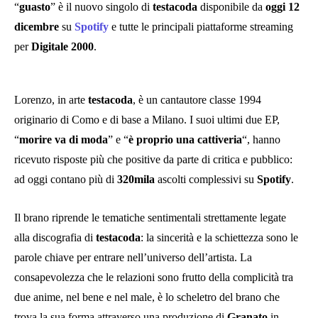
“
guasto
” è il nuovo singolo di
testacoda
disponibile da
oggi 12
dicembre
su
Spotify
e tutte le principali piattaforme streaming
per
Digitale 2000
.
Lorenzo, in arte
testacoda
, è un cantautore classe 1994
originario di Como e di base a Milano. I suoi ultimi due EP,
“
morire va di moda
” e “
è proprio una cattiveria
“, hanno
ricevuto risposte più che positive da parte di critica e pubblico:
ad oggi contano più di
320mila
ascolti complessivi su
Spotify
.
Il brano riprende le tematiche sentimentali strettamente legate
alla discografia di
testacoda
: la sincerità e la schiettezza sono le
parole chiave per entrare nell’universo dell’artista. La
consapevolezza che le relazioni sono frutto della complicità tra
due anime, nel bene e nel male, è lo scheletro del brano che
trova la sua forma attraverso una produzione di
Granato
in