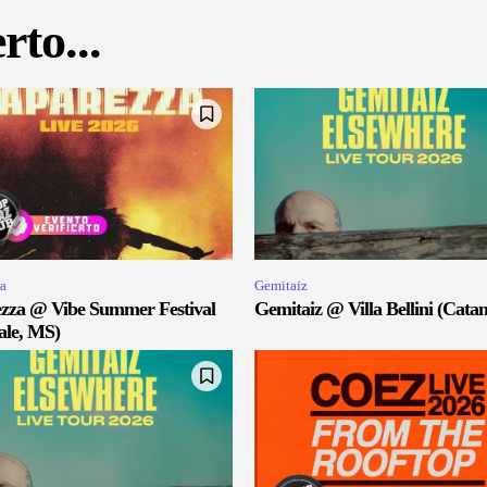
rto...
a
Gemitaiz
zza @ Vibe Summer Festival
Gemitaiz @ Villa Bellini (Catan
ale, MS)