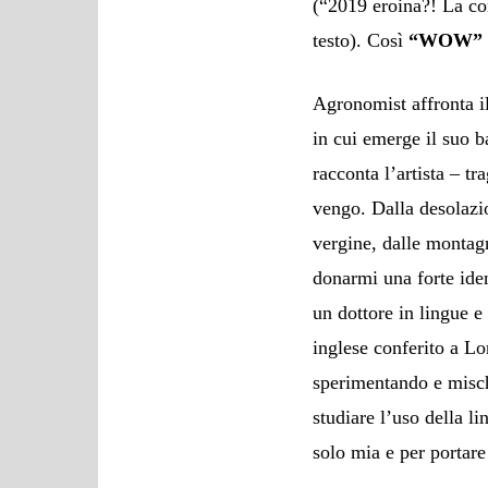
(“2019 eroina?! La con
testo). Così
“WOW” di
Agronomist affronta i
in cui emerge il suo b
racconta l’artista – t
vengo. Dalla desolazion
vergine, dalle montag
donarmi una forte ident
un dottore in lingue 
inglese conferito a L
sperimentando e mischia
studiare l’uso della l
solo mia e per portare