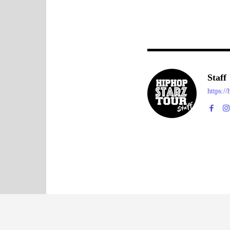
Staff
https:/