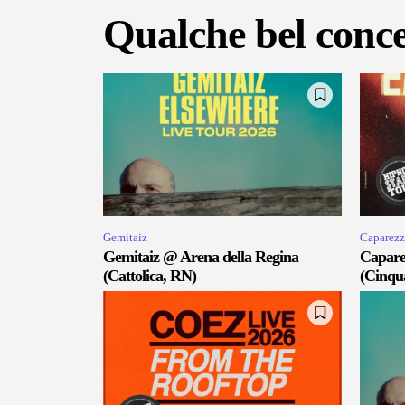
Qualche bel conce
Gemitaiz
Caparezz
Gemitaiz @ Arena della Regina
Capare
(Cattolica, RN)
(Cinqu