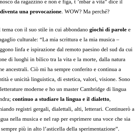
osco da ragazzino e non è figa, t ’mbar a vita” dice il
venta una provocazione
. WOW? Ma perché?
l tema con il suo stile in cui abbondano
giochi di parole
e
agaglio culturale: “La mia scrittura e la mia musica –
raggono linfa e ispirazione dal remoto paesino del sud da cui
e di luoghi in bilico tra la vita e la morte, dalla natura
ne ancestrali. Ciò mi ha sempre conferito e continua a
ità e unicità linguistica, di estetica, valori, visione. Sono
e letterature moderne e ho un master Cambridge di lingua
ondra;
continuo a studiare la lingua e il dialetto
,
ndo registri gergali, dialettali, alti, letterari. Continuerò a
ingua nella musica e nel rap per esprimere una voce che sia
 sempre più in alto l’asticella della sperimentazione”.