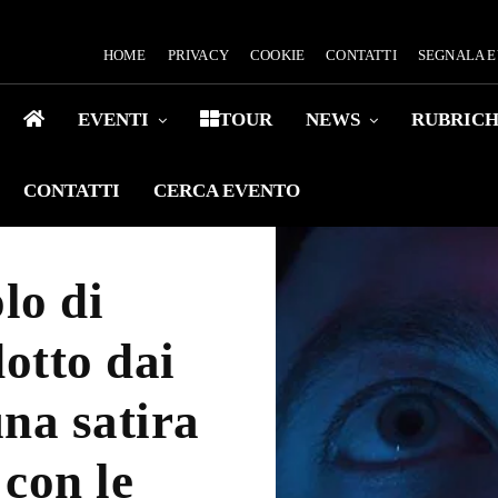
HOME
PRIVACY
COOKIE
CONTATTI
SEGNALA 
EVENTI
TOUR
NEWS
RUBRIC
CONTATTI
CERCA EVENTO
lo di
otto dai
na satira
 con le