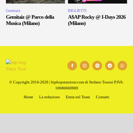
Gemitaiz
BIGLIETTI
Gemitaiz @ Parco della
A$AP Rocky @ I-Days 2026
Musica (Milano)
(Milano)
© Copyright 2016-2026 | hiphopstarztour.com di Stefano Tosoni P.IVA:
10686660969
Home
La redazione
Entra nel Team
Contatti