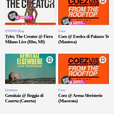
EVENTI (Rap
Coez
Tyler, The Creator @ Fiera
Coez @ Esedra di Palazzo Te
Milano Live (Rho, MI)
(Mantova)
Gemitaiz
Coez
Gemitaiz @ Reggia di
Coez @ Arena Sferisterio
Caserta (Caserta)
(Macerata)