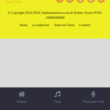
© Copyright 2016-2026 | hiphopstarztour.com di Stefano Tosoni P.IVA:
10686660969
Home
La redazione
Entra nel Team
Contatti
Home
Tour
Prossimi live