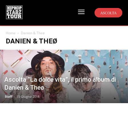
ASCOLTA
Home
Danien & Theø
DANIEN & THEØ
Ascolta “La dolce vita”, il primo album di
Danien & Theø
Staff
-
15 Giugno 2018