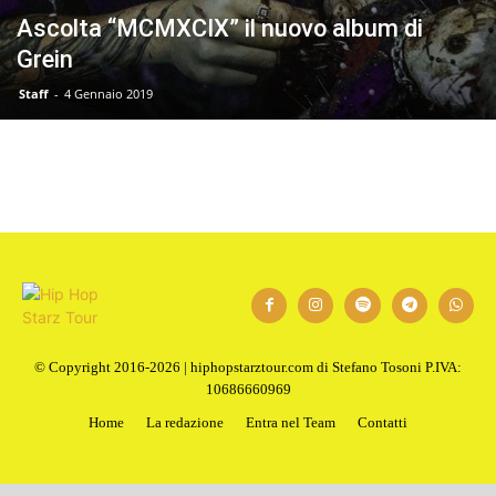
Ascolta “MCMXCIX” il nuovo album di
Grein
Staff
-
4 Gennaio 2019
© Copyright 2016-2026 | hiphopstarztour.com di Stefano Tosoni P.IVA:
10686660969
Home
La redazione
Entra nel Team
Contatti