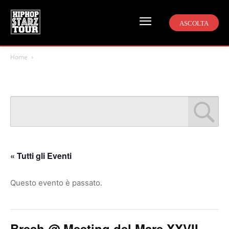
ASCOLTA
Home
« Tutti gli Eventi
Questo evento è passato.
Bresh @ Meeting del Mare XXVII