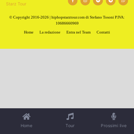
1
2
Next
© Copyright 2016-2026 | hiphopstarztour.com di Stefano Tosoni P.IVA:
10686660969
Home
La redazione
Entra nel Team
Contatti
Home
Tour
Prossimi live