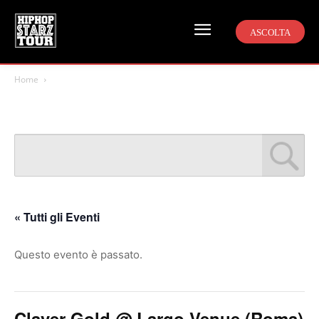
ASCOLTA
Home
« Tutti gli Eventi
Questo evento è passato.
Claver Gold @ Largo Venue (Roma)