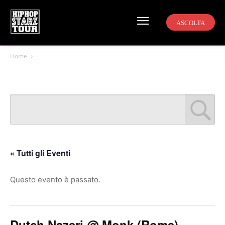
ASCOLTA
Home
« Tutti gli Eventi
Questo evento è passato.
Dutch Nazari @ Monk (Roma)