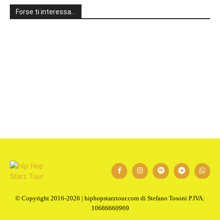
Forse ti interessa…
1
2
Next
© Copyright 2016-2026 | hiphopstarztour.com di Stefano Tosoni P.IVA:
10686660969