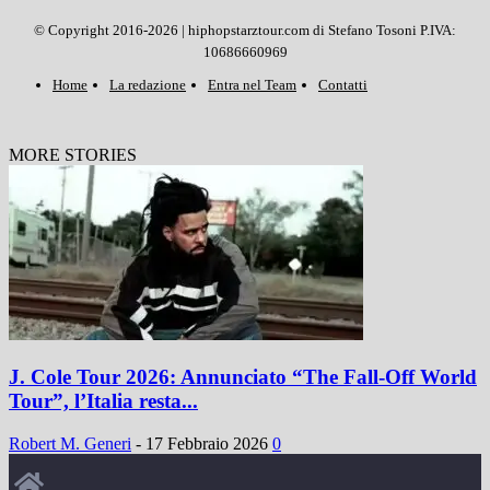
© Copyright 2016-2026 | hiphopstarztour.com di Stefano Tosoni P.IVA:
10686660969
Home
La redazione
Entra nel Team
Contatti
MORE STORIES
J. Cole Tour 2026: Annunciato “The Fall-Off World
Tour”, l’Italia resta...
Robert M. Generi
-
17 Febbraio 2026
0