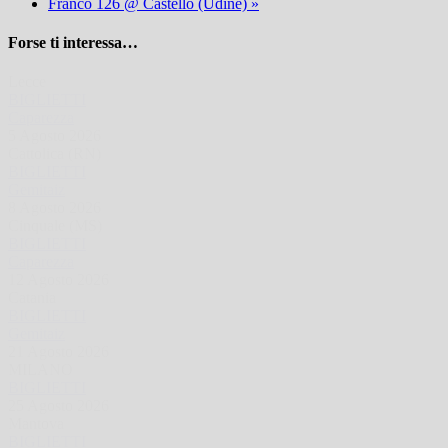
Franco 126 @ Castello (Udine)
»
Forse ti interessa…
Lecce
BIGLIETTI
Caparezza
5 Agosto 2026
Cattolica (RN)
BIGLIETTI
Gemitaiz
8 Agosto 2026
Cinquale (MS)
BIGLIETTI
Caparezza
12 Agosto 2026
Catania
BIGLIETTI
Gemitaiz
21 Agosto 2026
MILANO
BIGLIETTI
25 Agosto 2026
Mantova
BIGLIETTI