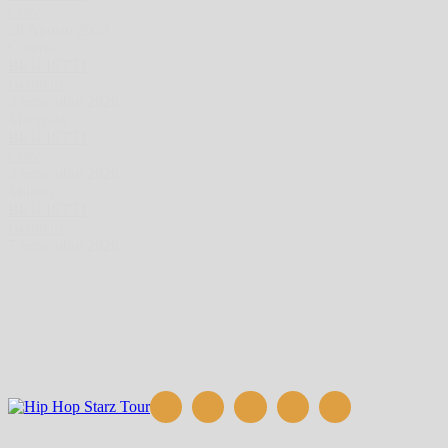
Coez
28 Agosto 2026
Caserta
BIGLIETTI
Gemitaiz
3 Settembre 2026
Macerata
BIGLIETTI
Coez
3 Settembre 2026
Milano
BIGLIETTI
Gemitaiz
7 Settembre 2026
1
2
Next