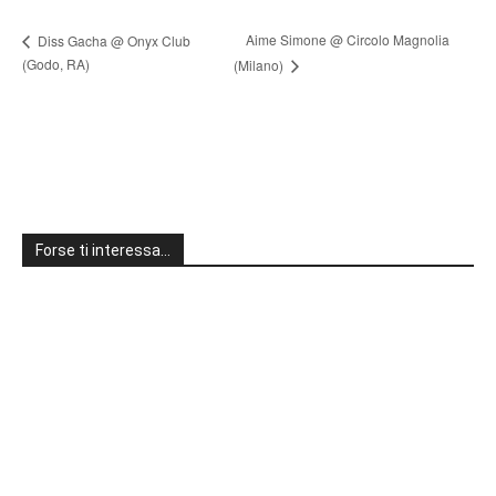
Aime Simone @ Circolo Magnolia
Diss Gacha @ Onyx Club
(Godo, RA)
(Milano)
Forse ti interessa…