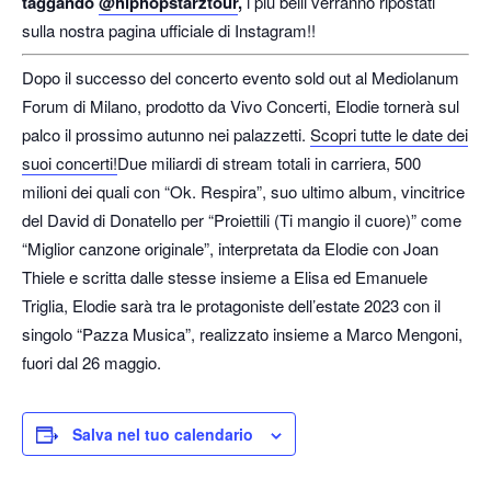
taggando
@hiphopstarztour
,
i più belli verranno ripostati
sulla nostra pagina ufficiale di Instagram!!
Dopo il successo del concerto evento sold out al Mediolanum
Forum di Milano, prodotto da Vivo Concerti, Elodie tornerà sul
palco il prossimo autunno nei palazzetti.
Scopri tutte le date dei
suoi concerti!
Due miliardi di stream totali in carriera, 500
milioni dei quali con “Ok. Respira”, suo ultimo album, vincitrice
del David di Donatello per “Proiettili (Ti mangio il cuore)” come
“Miglior canzone originale”, interpretata da Elodie con Joan
Thiele e scritta dalle stesse insieme a Elisa ed Emanuele
Triglia, Elodie sarà tra le protagoniste dell’estate 2023 con il
singolo “Pazza Musica”, realizzato insieme a Marco Mengoni,
fuori dal 26 maggio.
Salva nel tuo calendario