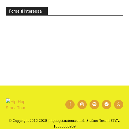
Forse ti interessa…
1
2
Next
© Copyright 2016-2026 | hiphopstarztour.com di Stefano Tosoni P.IVA:
10686660969