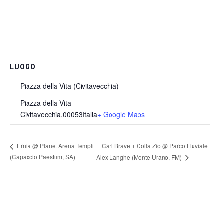
LUOGO
Piazza della Vita (Civitavecchia)
Piazza della Vita
Civitavecchia
,
00053
Italia
+ Google Maps
Carl Brave + Colla Zio @ Parco Fluviale
Ernia @ Planet Arena Templi
(Capaccio Paestum, SA)
Alex Langhe (Monte Urano, FM)