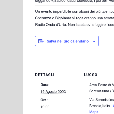
taggando
@radioondadurtobrescia
, i più belli 
Un evento imperdibile con alcuni dei più talentuo
Speranza e BigMama vi regaleranno una serata in
Radio Onda d’Urto. Non lasciatevi sfuggire l’oc
Salva nel tuo calendario
DETTAGLI
LUOGO
Data:
Area Feste di V
Serenissima (B
19 Agosto 2023
Via Serenissim
Ora:
Brescia
,
Italia
+ 
19:00
Maps