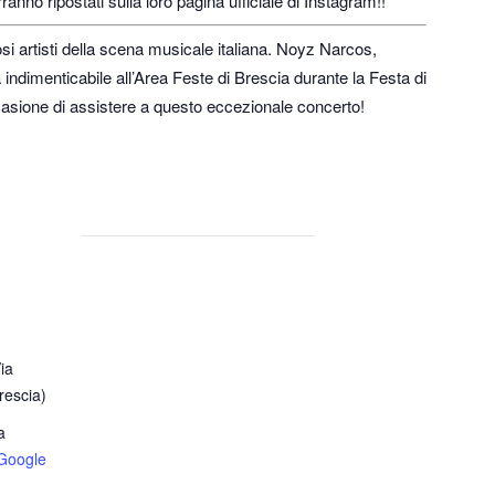
verranno ripostati sulla loro pagina ufficiale di Instagram!!
si artisti della scena musicale italiana. Noyz Narcos,
dimenticabile all’Area Feste di Brescia durante la Festa di
casione di assistere a questo eccezionale concerto!
ia
rescia)
a
Google