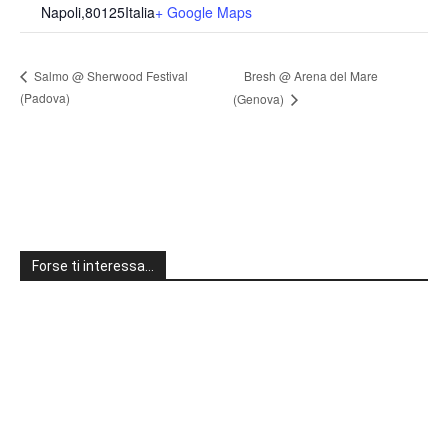
Napoli
,
80125
Italia
+ Google Maps
Bresh @ Arena del Mare
Salmo @ Sherwood Festival
(Padova)
(Genova)
Forse ti interessa…