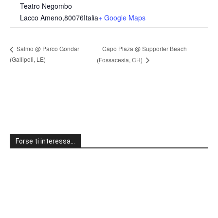
Teatro Negombo
Lacco Ameno
,
80076
Italia
+ Google Maps
Capo Plaza @ Supporter Beach
Salmo @ Parco Gondar
(Gallipoli, LE)
(Fossacesia, CH)
Forse ti interessa…