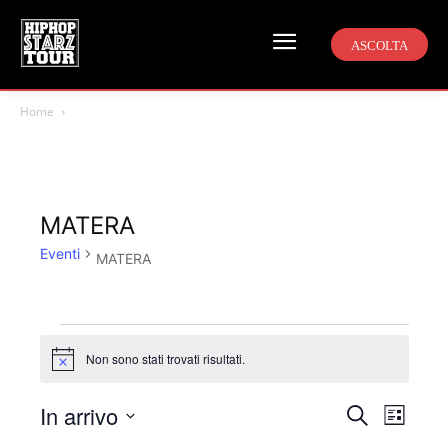
ASCOLTA
Home
MATERA
Eventi
MATERA
Eventi
Non sono stati trovati risultati.
Notice
In arrivo
Even
Eventi
Cerca
Lista
Viste
Seleziona