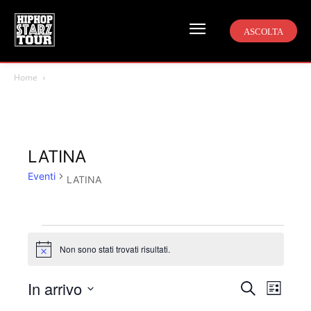
ASCOLTA
Home
LATINA
Eventi
LATINA
Eventi
Non sono stati trovati risultati.
Notice
In arrivo
Even
Eventi
Cerca
Lista
Viste
Seleziona