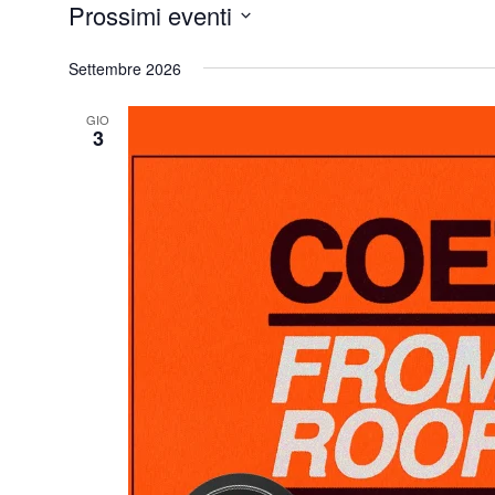
Prossimi eventi
Eventi
Seleziona
Settembre 2026
la
data.
GIO
3