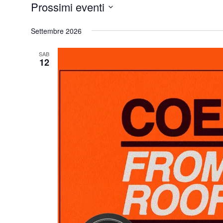
Prossimi eventi
Eventi
Seleziona
Settembre 2026
la
data.
SAB
12