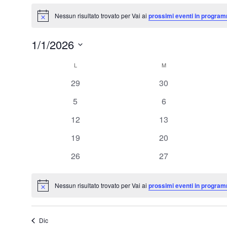
Eventi
Nessun risultato trovato per Vai ai
prossimi eventi in program
Notice
1/1/2026
Seleziona
L
LUNEDÌ
M
MARTEDÌ
Calendario
la
0
0
29
30
data.
di
eventi
eventi
0
0
5
6
Eventi
eventi
eventi
0
0
12
13
eventi
eventi
0
0
19
20
eventi
eventi
0
0
26
27
eventi
eventi
Nessun risultato trovato per Vai ai
prossimi eventi in program
Notice
Dic