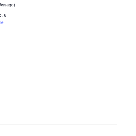
(Assago)
o, 6
le