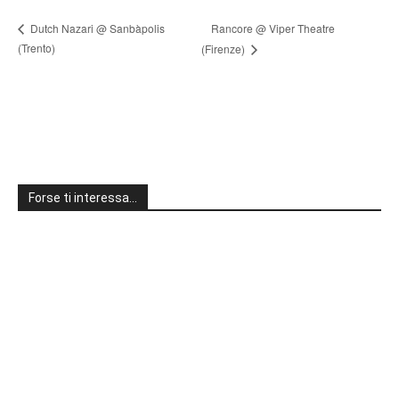
Rancore @ Viper Theatre
Dutch Nazari @ Sanbàpolis
(Trento)
(Firenze)
Forse ti interessa…