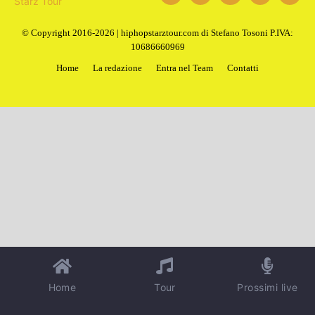
1
2
Next
© Copyright 2016-2026 | hiphopstarztour.com di Stefano Tosoni P.IVA:
10686660969
Home
La redazione
Entra nel Team
Contatti
Home
Tour
Prossimi live