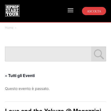
ASCOLTA
Home
« Tutti gli Eventi
Questo evento è passato.
Lous and the Yakuza @ Magazzini