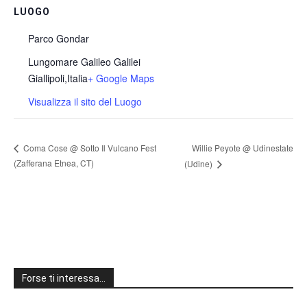
LUOGO
Parco Gondar
Lungomare Galileo Galilei
Giallipoli
,
Italia
+ Google Maps
Visualizza il sito del Luogo
Willie Peyote @ Udinestate
Coma Cose @ Sotto Il Vulcano Fest
(Zafferana Etnea, CT)
(Udine)
Forse ti interessa…