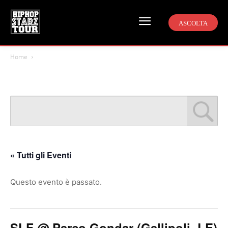
ASCOLTA
Home
« Tutti gli Eventi
Questo evento è passato.
SLF @ Parco Gondar (Gallipoli, LE)