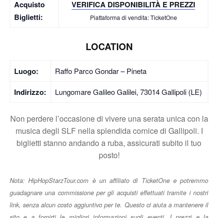
Acquisto
VERIFICA DISPONIBILITÀ E PREZZI
Biglietti:
Piattaforma di vendita: TicketOne
LOCATION
Luogo:
Raffo Parco Gondar – Pineta
Indirizzo:
Lungomare Galileo Galilei, 73014 Gallipoli (LE)
Non perdere l’occasione di vivere una serata unica con la
musica degli SLF nella splendida cornice di Gallipoli. I
biglietti stanno andando a ruba, assicurati subito il tuo
posto!
Nota: HipHopStarzTour.com è un affiliato di TicketOne e potremmo
guadagnare una commissione per gli acquisti effettuati tramite i nostri
link, senza alcun costo aggiuntivo per te. Questo ci aiuta a mantenere il
sito e a fornirti le migliori informazioni sugli eventi. I prezzi e la